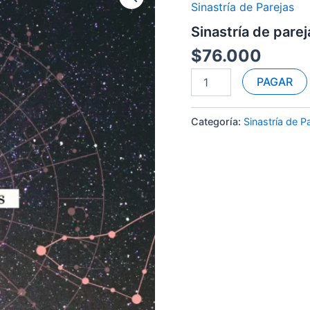
Sinastría de Parejas
parejas
cantidad
Sinastría de parej
$
76.000
PAGAR
Categoría:
Sinastría de P