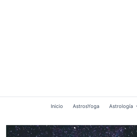
Ir
al
contenido
Inicio
AstrosYoga
Astrología