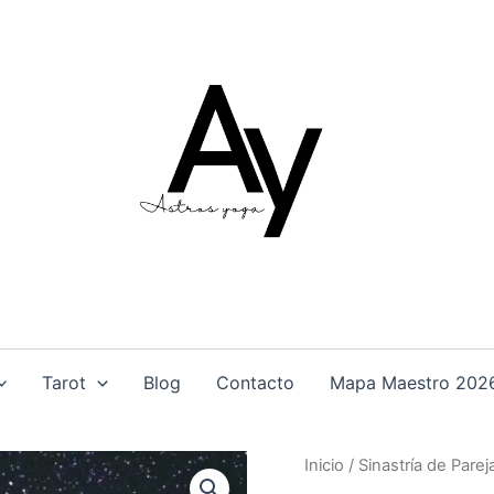
Tarot
Blog
Contacto
Mapa Maestro 2026 
Sinastría
Inicio
/
Sinastría de Parej
de